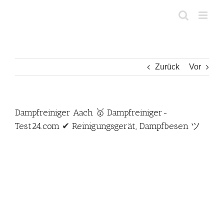
Zum
Inhalt
springen
Zurück
Vor
Dampfreiniger Aach 🥇 Dampfreiniger-
Test24.com ✔ Reinigungsgerät, Dampfbesen ツ