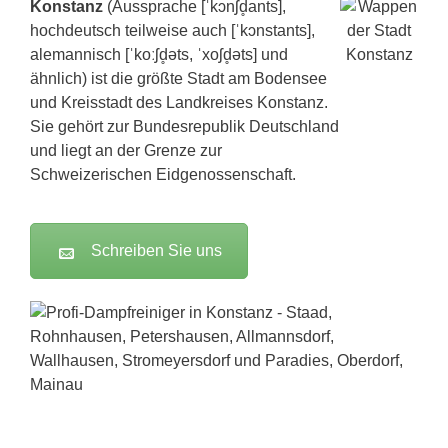
Konstanz
(Aussprache [ˈkɔnʃd̥ants],
hochdeutsch teilweise auch [ˈkɔnstants],
alemannisch [ˈkoːʃd̥əts, ˈxoʃd̥əts] und
ähnlich) ist die größte Stadt am Bodensee
und Kreisstadt des Landkreises Konstanz.
Sie gehört zur Bundesrepublik Deutschland
und liegt an der Grenze zur
Schweizerischen Eidgenossenschaft.
Schreiben Sie uns