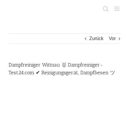
Zum
Inhalt
springen
Zurück
Vor
Dampfreiniger Wittnau 🥇 Dampfreiniger-
Test24.com ✔ Reinigungsgerät, Dampfbesen ツ