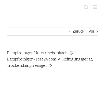
Zum
Inhalt
springen
Zurück
Vor
Dampfreiniger Unterreichenbach 🥇
Dampfreiniger-Test24.com ✔ Reinigungsgerät,
Trockendampfreiniger ツ