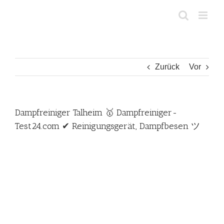
Zum
Inhalt
springen
Zurück
Vor
Dampfreiniger Talheim 🥇 Dampfreiniger-
Test24.com ✔ Reinigungsgerät, Dampfbesen ツ