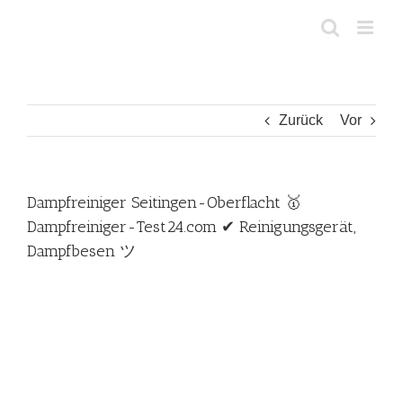
Zum
Inhalt
springen
Zurück
Vor
Dampfreiniger Seitingen-Oberflacht 🥇
Dampfreiniger-Test24.com ✔ Reinigungsgerät,
Dampfbesen ツ