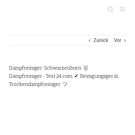
Zum
Inhalt
springen
Zurück
Vor
Dampfreiniger Schwarzenborn 🥇
Dampfreiniger-Test24.com ✔ Reinigungsgerät,
Trockendampfreiniger ツ