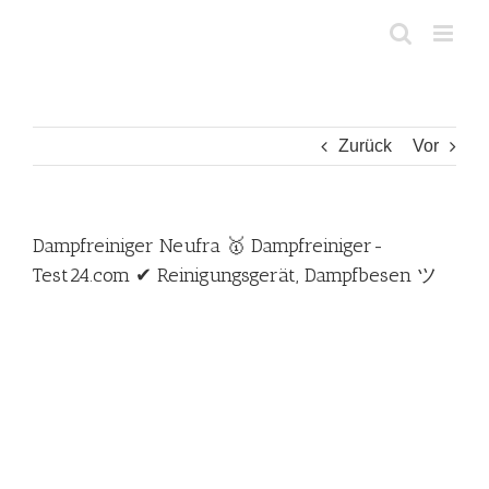
Zum
Inhalt
springen
Zurück
Vor
Dampfreiniger Neufra 🥇 Dampfreiniger-
Test24.com ✔ Reinigungsgerät, Dampfbesen ツ