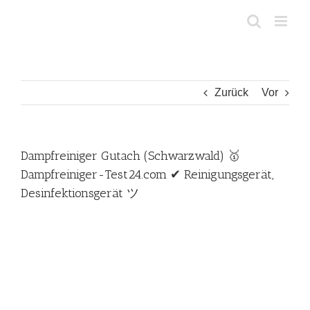
Zum
Inhalt
springen
Zurück
Vor
Dampfreiniger Gutach (Schwarzwald) 🥇
Dampfreiniger-Test24.com ✔ Reinigungsgerät,
Desinfektionsgerät ツ