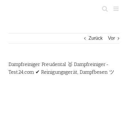
Zum
Inhalt
springen
Zurück
Vor
Dampfreiniger Freudental 🥇 Dampfreiniger-
Test24.com ✔ Reinigungsgerät, Dampfbesen ツ