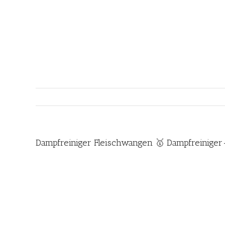
Zum
Inhalt
springen
Dampfreiniger Fleischwangen 🥇 Dampfreiniger