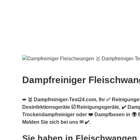
Dampfreiniger Fleischwa
➨ 🥇 Dampfreiniger-Test24.com, Ihr ✅ Reinigungex
Desinfektionsgeräte ☑️ Reinigungsgeräte, ✔️ Dampf
Trockendampfreiniger oder ❤️ Dampfbesen in 🌍 
Melden Sie sich bei uns ✉ ✔️.
Sie haben in Fleischwangen