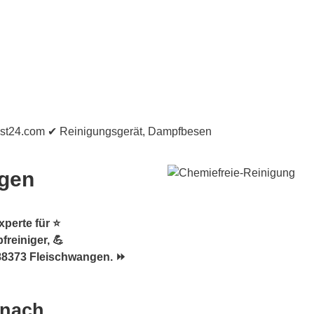
ngen
perte für ⭐
reiniger, 💪
88373 Fleischwangen. ⏩
 nach