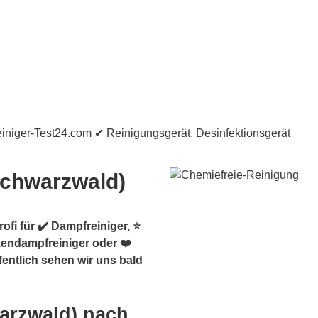
Schwarzwald)
fi für ✔️ Dampfreiniger, ⭐
kendampfreiniger oder ❤️
entlich sehen wir uns bald
arzwald) nach