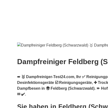
Dampfreiniger Feldberg (
➨ 🥇 Dampfreiniger-Test24.com, Ihr ✅ Reinigungpro
Desinfektionsgeräte ☑️ Reinigungsgeräte, ✚ Troc
Dampfbesen in 🌍 Feldberg (Schwarzwald). ⏩ Hoff
✉ ✔️.
Sie haben in Feldberg (Schw