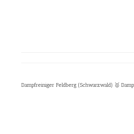
Zum
Inhalt
springen
Dampfreiniger Feldberg (Schwarzwald) 🥇 Damp