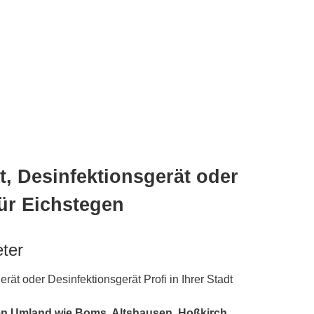
, Desinfektionsgerät oder
ür Eichstegen
eter
ät oder Desinfektionsgerät Profi in Ihrer Stadt
en Umland wie Boms, Altshausen, Hoßkirch,