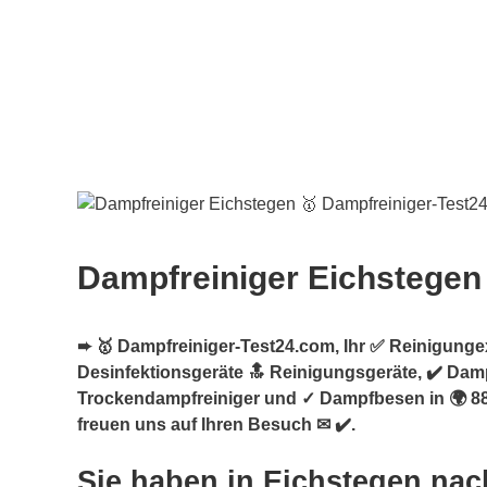
Dampfreiniger Eichstegen
➨ 🥇 Dampfreiniger-Test24.com, Ihr ✅ Reinigungex
Desinfektionsgeräte 🔝 Reinigungsgeräte, ✔️ Damp
Trockendampfreiniger und ✓ Dampfbesen in 🌍 88
freuen uns auf Ihren Besuch ✉ ✔️.
Sie haben in Eichstegen nac