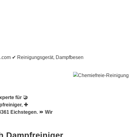
perte für 🤝
freiniger, ✚
361 Eichstegen. ⏩ Wir
h Dampfreiniger