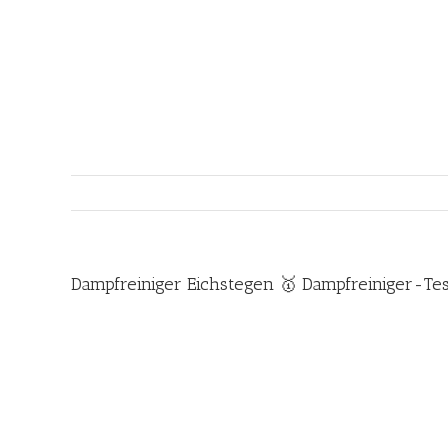
Zum
Inhalt
springen
Dampfreiniger Eichstegen 🥇 Dampfreiniger-Te