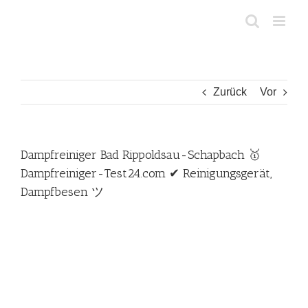
Zum
Inhalt
springen
Zurück
Vor
Dampfreiniger Bad Rippoldsau-Schapbach 🥇
Dampfreiniger-Test24.com ✔ Reinigungsgerät,
Dampfbesen ツ